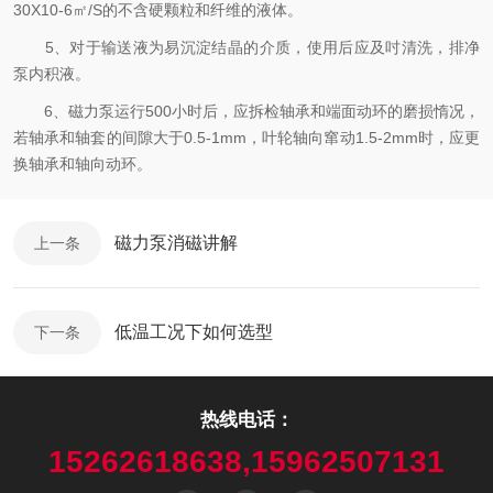
30X10-6㎡/S的不含硬颗粒和纤维的液体。
5、对于输送液为易沉淀结晶的介质，使用后应及吋清洗，排净
泵内积液。
6、磁力泵运行500小时后，应拆检轴承和端面动环的磨损惰况，
若轴承和轴套的间隙大于0.5-1mm，叶轮轴向窜动1.5-2mm时，应更
换轴承和轴向动环。
磁力泵消磁讲解
上一条
低温工况下如何选型
下一条
热线电话：
15262618638,15962507131