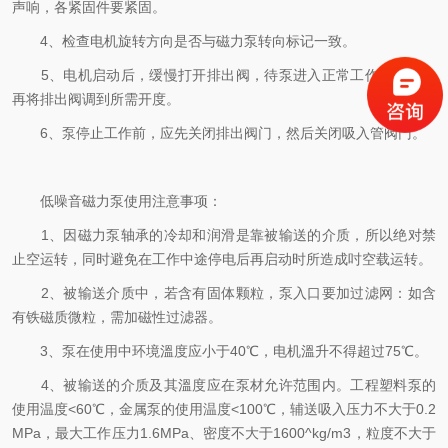
声响，各紧固件要紧固。
4、检查电机旋转方向是否与磁力泵转向标记一致。
5、电机启动后，缓慢打开排出阀，待泵进入正常工作状态后，
再将排出阀调到所需开度。
6、泵停止工作前，应先关闭排出阀门，然后关闭吸入管阀门。
低噪音磁力泵使用注意事项：
1、因磁力泵轴承的冷却和润滑是靠被输送的介质，所以绝对禁
止空运转，同时避免在工作中途停电后再启动时所造成吋空载运转。
2、被输送介质中，若含有固体颗粒，泵入口要加过滤网：如含
有铁磁质微粒，需加磁性过滤器。
3、泵在使用中环境溫度应小于40℃，电机溫升不得超过75℃。
4、被输送的介质及其溫度应在泵材允许范围内。工程塑料泵的
使用温度<60℃，金属泵的使用温度<100℃，辅送吸入压力不大于0.2
MPa，最大工作压力1.6MPa、密度不大于1600^kg/m3，粒度不大于