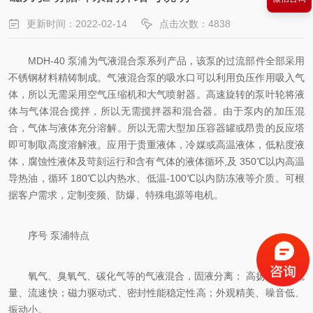
更新时间：2022-02-14
点击次数：4838
MDH-40 泵浦为气液混合泵系列产品，该泵的过流部件全部采用
不锈钢材料精铸制成。气液混合泵的吸水口可以利用负压作用吸入气
体，所以无需采用空气压缩机和大气喷射器。高速旋转的泵叶轮将液
体与气体混合搅拌，所以无需搅拌器和混合器。由于泵内的加压混
合，气体与液体充分溶解。所以无需大型加压容器罐或昂贵的反应塔
即可制取高度溶解液。应用于贵重液体，冷媒或高温液体，低粘度液
体，腐蚀性液体及苛刻运行和含有气体的液体循环,及 350℃以内高温
导热油，循环 180℃以内热水、低温-100℃以内防冻液等介质。可根
据客户需求，定制变频、防爆、特殊电源等电机。
序号 泵浦特点
氧气、臭氧气、碳化气等的气液混合，固液分离； 高扬程、小流
量、流速快；磁力驱动式、密封性能稳定性高；外观精美、噪音低、
振动小。