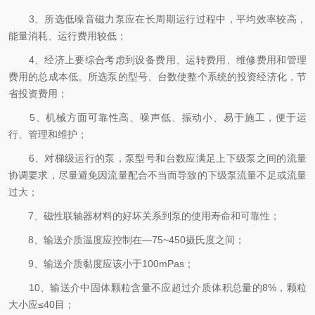
3、所选低噪音磁力泵应在长周期运行过程中，平均效率较高，
能量消耗、运行费用较低；
4、经济上要综合考虑到设备费用、运转费用、维修费用和管理
费用的总成本低。所选泵的型号、台数使整个系统的投资经济化，节
省投资费用；
5、机械方面可靠性高、噪声低、振动小、易于施工，便于运
行、管理和维护；
6、对梯级运行的泵，泵型号和台数应满足上下级泵之间的流量
协调要求，尽量避免因流量配合不当而导致的下级泵流量不足或流量
过大；
7、磁性联轴器材料的好坏关系到泵的使用寿命和可靠性；
8、输送介质温度应控制在—75~450摄氏度之间；
9、输送介质黏度应该小于100mPas；
10、输送介中固体颗粒含量不应超过介质体积总量的8%，颗粒
大小应≤40目；