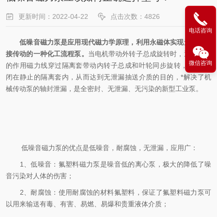
更新时间：2022-04-22
点击次数：4826
电话咨询
低噪音磁力泵是应用现代磁力学原理，利用永磁体实现无接触间
接传动的一种化工流程泵。
当电机带动外转子总成旋转时，通过磁场
微信咨询
的作用磁力线穿过隔离套带动内转子总成和叶轮同步旋转，介质*封
闭在静止的隔离套内，从而达到无泄漏抽送介质的目的，*解决了机
械传动泵的轴封泄漏，是全密封、无泄漏、无污染的新型工业泵。
低噪音磁力泵的优点是低噪音，耐腐蚀，无泄漏，应用广：
1、低噪音：氟塑料磁力泵是噪音低的离心泵，极大的降低了噪
音污染对人体的伤害；
2、耐腐蚀：使用耐腐蚀的材料氟塑料，保证了氟塑料磁力泵可
以用来输送有毒、有害、易燃、易爆和贵重液体介质；