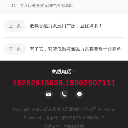
11、泵入口处介质无抽空汽化现象。
低噪音磁力泵应用广泛，且优点多！
上一条
有了它，安装低温液氮磁力泵将变得十分简单
下一条
热线电话：
15262618638,15962507131
Copyright © 2026昆山奥兰克泵业制造有限公司 All Rights
Reserved 备案号：
苏ICP备08105564号-19
技术支持：
智能制造网