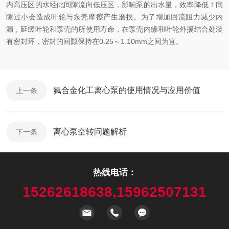
内高压区的水经此间隙流向低压区，影响泵的出水量，效率降低！间
隙过小会造成叶轮与泵壳摩擦产生磨损。为了增加回流阻力减少内
漏，延缓叶轮和泵壳的所使用寿命，在泵壳内缘和叶轮外援结合处装
有密封环，密封的间隙保持在0.25～1.10mm之间为宜。
氟合金化工离心泵的使用情况与应用价值
上一条
离心泵空转问题解析
下一条
热线电话：
15262618638,15962507131