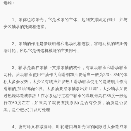
选购：
1、泵体也称泵壳，它是水泵的主体。起到支撑固定作用，并与
安装轴承的托架相连接。
2、泵轴的作用是借联轴器和电动机相连接，将电动机的转距传
给叶轮，所以它是传递机械能的主要部件。
3、轴承是套在泵轴上支撑泵轴的构件，有滚动轴承和滑动轴承
两种。滚动轴承使用牛油作为润滑剂加油要适当一般为2/3～3/4的体
积太多会发热，太少又有响声并发热！滑动轴承使用的是透明油作润
滑剂的,加油到油位线。太多油要沿泵轴渗出并且漂*，太少轴承又要
过热烧坏造成事故！在水泵运行过程中轴承的温度最高在85度一般运
行在60度左右，如果高了就要查找原因(是否有杂质，油质是否发
黑，是否进水)并及时处理！
4、密封环又称减漏环。叶轮进口与泵壳间的间隙过大会造成泵