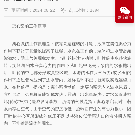
更新时间：2024-05-22
点击次数：2584
微信咨询
离心泵的工作原理
离心泵的工作原理是：依靠高速旋转的叶轮，液体在惯性离心力
作用下获得了能量以提高了压强。水泵在工作前，泵体和进水管必须
罐满水，防止气蚀现象发生。当叶轮快速转动时，叶片促使水很快旋
转，旋转着的水在离心力的作用下从叶轮中飞去，泵内的水被抛出
后，叶轮的中心部分形成真空区域。水源的水在大气压力(或水压)的
作用下通过管网压到了进水管内。这样循环不已，就可以实现连续抽
水。在此值得一提的是：离心泵启动前一定要向泵壳内充满水以后，
方可启动，否则将造成泵体发热，震动，出水量减少，对水泵造成损
坏(简称“气蚀”)造成设备事故！所谓的气蚀是指：离心泵启动时，若
泵内存在空气，由于空气的密度很低，旋转后产生的离心力很小，因
而叶轮中心区所形成的低压不足以将液位低于泵进口的液体吸入泵
内，不能输送流体的现象。