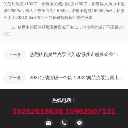
的使用温度<100℃，金属泵的使用温度<100℃，输送吸入压力不超
过0.2MPa，最大工作压力为1.6MPa，密度不超过1600Kg/m3，粘度
不大于30X10-6m2/S且不含有硬颗粒和纤维的液体。
6、使用中的泵的环境温度应低于40℃，电动机的温升不应超过7
5℃。
热烈庆祝奥兰克泵业入选“苏州市瞪羚企业”！
上一条
2021业绩突破一个亿！2022奥兰克泵业再上“硬菜”
下一条
热线电话：
15262618638,15962507131