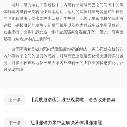
同时，磁力泵在工作过程中，内磁转子与隔离套之间间隙中的流
体随着内磁转子旋转而快速地运动，运动的流体对隔离套壁产生剧烈
的冲刷和摩擦，使水泵隔离套壁产生热量。此外，屏蔽电机的绕组有
铜损、磁损引起的发热，前后导轴承以及推力盘或多或少承受载荷、
发生摩擦，也将引起发热，使得金属隔离套温度升高。 因此，隔离套
是磁力泵热源体的主要部件。
由于隔离套是磁力泵内承受温度zui高的地方，离心泵处在旋转的
内外磁转子之间的温度传感器，对隔离套上温度变化情况进行实时监
测，能够比较直观地反应磁力泵内外磁转子的工作温度状态变化，及
时发现故障。
【观展邀请函】邀您观展啦！请查收来自奥兰克的邀请函~
上一条
无泄漏磁力泵帮您解决液体泄漏难题
下一条