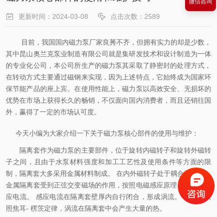
微信咨询
更新时间：2024-03-08
点击次数：2589
目前，我国国内磁力泵厂家良莠不齐，但拥有实力的却是少数，
其中昆山奥兰克泵业制造有限公司就是集研发技术和设计制造为一体
的专业化公司，本公司所生产的磁力泵其采取了静密封的处理方式，
在转动方式主要通过磁钢来实现，因为上述特点，它始终成为国家环
保节能产品的座上宾。在使用性能上，磁力泵以高效安全、无损坏的
优势在市场上获得长久的畅销，不仅面向国内消费者，而且还销往国
外，赢得了一定的市场认可度。
今天小编为大家介绍一下关于磁力泵核心部件的使用与维护：
隔离套作为磁力泵的主要部件，位于旋转内磁转子和旋转外磁转
子之间，且由于水泵材料强度和加工工艺性及使用条件等方面的限
制，隔离套大多采用金属材料制成。 在内外磁转子处于耦合旋转时，
金属隔离套受到正弦交变磁场的作用，按照电磁感应原理，会产生感
应电流。 感应电流在隔离套壁厚内自行闭合，形成涡流。 离心泵按
照焦耳- 楞茨定律，涡流在隔离套中会产生大量的热。