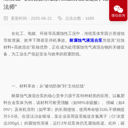
法师”
微信咨询
更新时间：2025-06-21
点击次数：1685
在化工、电镀、环保等高腐蚀性工况中，传统泵体常因介质侵蚀
导致泄漏、效率下降甚至停机事故。
耐腐蚀气液混合泵
凭借其“抗蚀
材料+高效混合”双核优势，正在成为处理腐蚀性气液混合物的关键设
备，为工业生产筑起安全与效率的双重防线。
一、材料革命：从“被动防御”到“主动抗蚀”
耐腐蚀气液混合泵的核心竞争力源于其特种材质的应用。以氟塑
料合金泵体为例，该材料可耐受强酸（如98%浓硫酸）、强碱（如4
0%*）及有机溶剂（如甲苯）的长期侵蚀，使用寿命较316L不锈钢提
升3-5倍。在湿法冶金领域，某企业采用该泵输送含氯离子（Cl⁻浓度
达200g/L）的腐蚀性溶液，运行2年后泵体仍无腐蚀痕迹。此外，碳