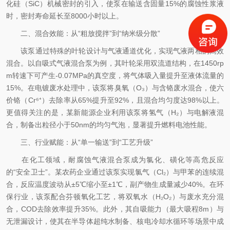
化硅（SiC）机械密封的引入，使泵在输送含固量15%的腐蚀性浆液
时，密封寿命延长至8000小时以上。
二、混合效能：从“粗放搅拌”到“纳米级分散”
该泵通过特殊的叶轮设计与气液通道优化，实现气液两相的高效
混合。以自吸式气液混合泵为例，其叶轮采用双流道结构，在1450rp
m转速下可产生-0.07MPa的真空度，将气体吸入量提升至液体流量的
15%。在电镀废水处理中，该泵将臭氧（O₃）与含铬废水混合，使六
价铬（Cr⁶⁺）去除率从65%提升至92%，且混合均匀度达98%以上。
更值得关注的是，某新能源企业利用该泵将氢气（H₂）与电解液混
合，制备出粒径小于50nm的均匀气泡，显著提升燃料电池性能。
三、行业赋能：从“单一输送”到“工艺升级”
在化工领域，耐腐蚀气液混合泵成为氯化、磺化等高危反应
的“安全卫士”。某农药企业通过该泵实现氯气（Cl₂）与甲苯的连续混
合，反应温度波动从±5℃缩小至±1℃，副产物生成量减少40%。在环
保行业，该泵配合芬顿氧化工艺，将双氧水（H₂O₂）与废水充分混
合，COD去除效率提升35%。此外，其自吸能力（最大吸程8m）与
无泄漏设计，使其在半导体超纯水制备、核电冷却水循环等场景中成