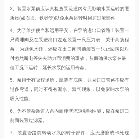
3、装置水泵前应认真检查泵流道内有无影响水泵运转的硬
质物(如石块、铁砂等)以免水泵运转时损坏过流部件。
4、为了维护便当和运用平安，在泵的进出口管路上装置一
只调理阀及在泵进出口左近装置一只压力表，关于高扬程
泵，为避免水锤，还应在出口闸阀前装置一只止回阀以对
付忽然断电等失去动力而消费的事故，从而确保水泵在最=
佳工况下运转，延长水泵的运用寿命。
5、泵用于有吸程场所，应装有底阀，并且进口管路不应有
过多弯道，同时不得有漏水、漏气现象，以免影响水泵的
吸入性能。
6、为不使杂质进入泵内而梗塞流道影响性能，应在泵进口
前面装置过滤器。
7、装置管路前转动水泵的转子部件，应无磨擦或卡死现