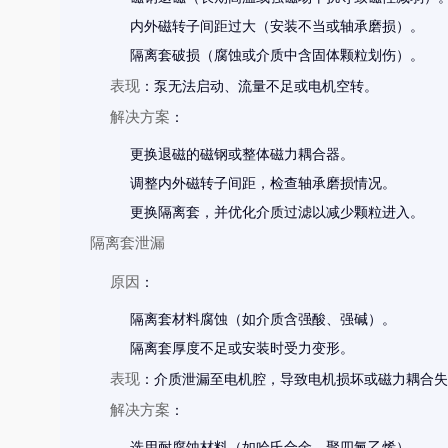
内外磁转子间距过大（安装不当或轴承磨损）。
隔离套破损（腐蚀或介质中含固体颗粒划伤）。
表现
：泵无法启动、流量不足或电机空转。
解决方案
：
更换退磁的磁钢或整体磁力耦合器。
调整内外磁转子间距，检查轴承磨损情况。
更换隔离套，并优化介质过滤以减少颗粒进入。
隔离套泄漏
原因
：
隔离套材料腐蚀（如介质含强酸、强碱）。
隔离套厚度不足或安装时受力变形。
表现
：介质泄漏至电机腔，导致电机损坏或磁力耦合失
解决方案
：
选用耐腐蚀材料（如哈氏合金、聚四氟乙烯）。