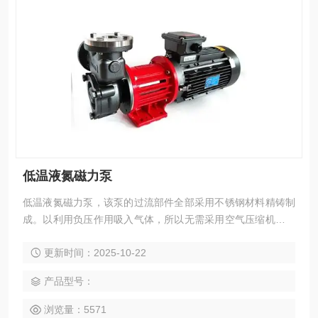
低温液氮磁力泵
低温液氮磁力泵，该泵的过流部件全部采用不锈钢材料精铸制
成。以利用负压作用吸入气体，所以无需采用空气压缩机和大
气喷射器。高速旋转的泵叶轮将液体与气体混合搅拌，所以无
更新时间：2025-10-22
需搅拌器和混合器。由于泵内的加压混合，气体与液体充分溶
解。所以无需大型加压容器罐或昂贵的反应塔即可制取高度溶
产品型号：
解液。
浏览量：5571