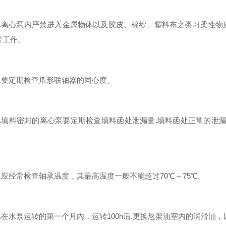
离心泵内严禁进入金属物体以及胶皮、棉纱、塑料布之类习柔性物
常工作。
要定期检查爪形联轴器的同心度。
填料密封的离心泵要定期检查填料函处泄漏量.填料函处正常的泄漏量
。
应经常检查轴承温度，其最高温度一般不能超过70℃～75℃。
在水泵运转的第一个月内，运转100h后.更换悬架油室内的润滑油，