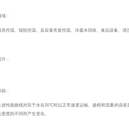
领域：
控温、辊轮控温、反应釜夹套控温、冷凝水回收、食品设备、清洗
图片：
基础：
性能曲线对应于水在20℃时以正常速度运输。扬程和流量的误差是±1
及密度的不同而产生变化。