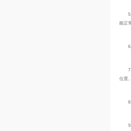
5.
能正
6.
7.
位置
8.
9.