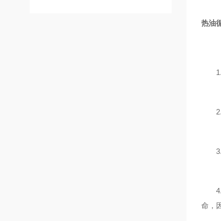
热油
1.
2.
3.
4.
命，