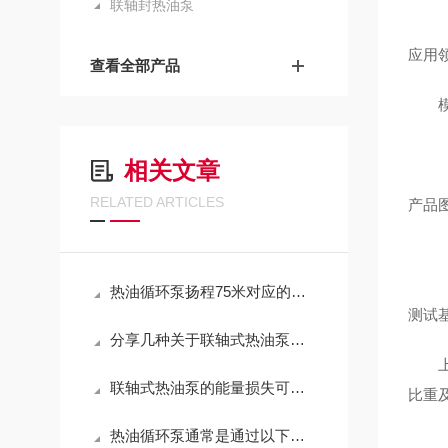
联轴封热油泵
应用
查看全部产品
模具
相关文章
RELATED ARTICLES
产品
热油循环泵扬程75米对应的压力解析与工程应用
测试
分享几种关于联轴式热油泵的降温方法，你是否已掌握？
上述
联轴式热油泵的能量损失可分为3种形式
比重
热油循环泵通常是通过以下三种方法进行降温的