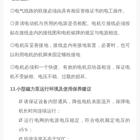
◎
电气线路的联接必须由具有相应资格证书的电工操作。
◎
弄清电动机与所用的电源是否相配。电机引接线必须按
贴在接线盒内的接线图和电机铭牌的规定与电源相连。
◎
电机应妥善接地，接线盒内有接地装置，必要时，也可
以利用电机的机脚来固定螺栓接地
◎
电机必须和一个快捷、有效的电机启动器相连，保证电
机不受缺相、电压不稳、过载的损坏。
13.
小型磁力泵
运行环境及使用保养建议
Ø
请保证设备内部通风，降低电机表面温升，保障电
机长时间连续运行；
Ø
运行电网的电源电压稳定，符合电机额定电压的
±5％；
Ø
环境温度不高于
50℃；