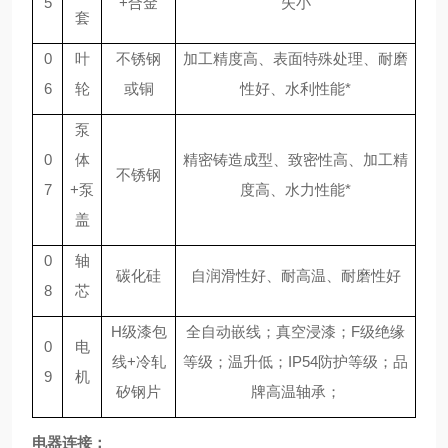
5
+合金
失小
套
0
叶
不锈钢
加工精度高、表面特殊处理、耐磨
6
轮
或铜
性好、水利性能*
泵
0
体
精密铸造成型、致密性高、加工精
不锈钢
7
+泵
度高、水力性能*
盖
0
轴
碳化硅
自润滑性好、耐高温、耐磨性好
8
芯
H级漆包
全自动嵌线；真空浸漆；F级绝缘
0
电
线+冷轧
等级；温升低；IP54防护等级；品
9
机
矽钢片
牌高温轴承；
电器连接：