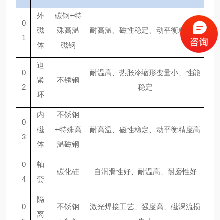
外
碳钢+特
0
磁
殊高温
耐高温
、磁性稳定、动平衡精度高
1
体
磁钢
迫
0
耐温高、热胀冷缩形变量小、性能
紧
不锈钢
2
稳定
环
内
不锈钢
0
磁
+特殊高
耐高温
、磁性稳定、动平衡精度高
3
体
温磁钢
0
轴
碳化硅
自润滑性好、耐温高、耐磨性好
4
套
隔
0
不锈钢
激光焊接工艺、强度高、磁涡流损
离