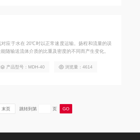
对应于水在 20℃时以正常速度运输。扬程和流量的误
的性能随输送流体介质的比重及密度的不同而产生变化。
产品型号：MDH-40
浏览量：4614
末页
跳转到第
页