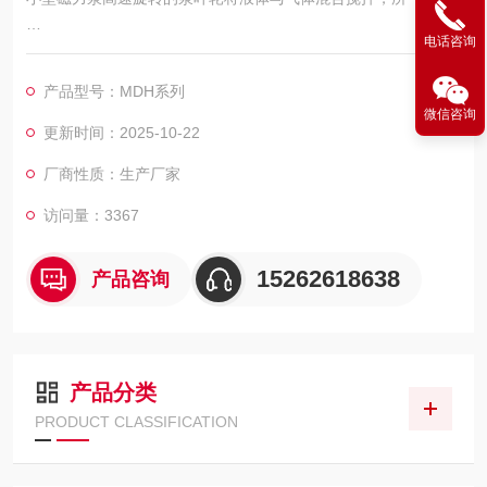
电话咨询
以无需搅拌器和混合器。由于泵内的加压混合，气体与液体充分
溶解。所以无需大型加压容器罐或昂贵的反应塔即
产品型号：MDH系列
微信咨询
可制取高度溶解液。应用于贵重液体，冷媒或高温液体，低粘度
更新时间：2025-10-22
液体，腐蚀性液体及苛刻运行和含有气体的液体循
厂商性质：生产厂家
环,及 350℃以内高温导热油，循环 180℃以内热水、低温-100℃
访问量：3367
以内防冻液等介质。可根据客户需求，定制变频、
15262618638
产品咨询
防爆、特殊电源等电机
产品分类
PRODUCT CLASSIFICATION