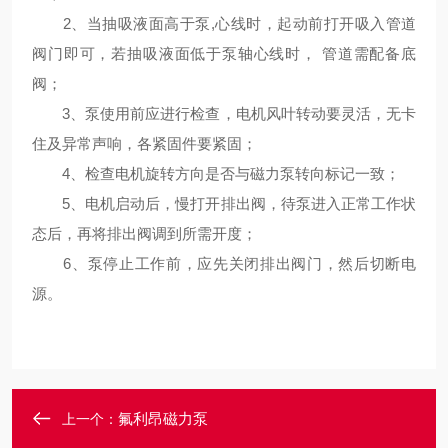
2、当抽吸液面高于泵,心线时，起动前打开吸入管道
阀门即可，若抽吸液面低于泵轴心线时， 管道需配备底
阀；
3、泵使用前应进行检查，电机风叶转动要灵活，无卡
住及异常声响，各紧固件要紧固；
4、检查电机旋转方向是否与磁力泵转向标记一致；
5、电机启动后，慢打开排出阀，待泵进入正常工作状
态后，再将排出阀调到所需开度；
6、泵停止工作前，应先关闭排出阀门，然后切断电
源。
氟利昂磁力泵
上一个：