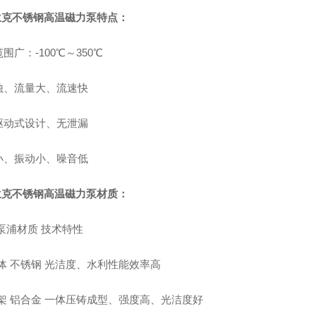
兰克
不锈钢高温磁力泵
特点：
围广：-100℃～350℃
蚀、流量大、流速快
驱动式设计、无泄漏
小、振动小、噪音低
兰克
不锈钢高温磁力泵
材质：
泵浦材质 技术特性
泵体 不锈钢 光洁度、水利性能效率高
托架 铝合金 一体压铸成型、强度高、光洁度好