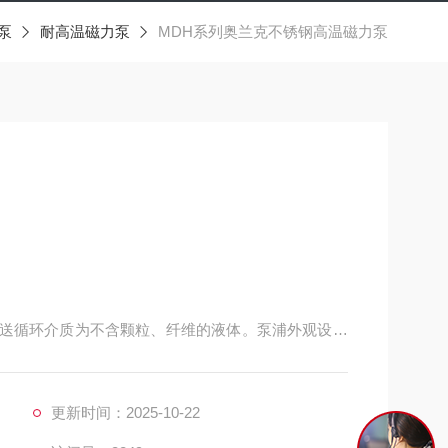
泵
耐高温磁力泵
MDH系列奥兰克不锈钢高温磁力泵
，移送循环介质为不含颗粒、纤维的液体。泵浦外观设计
、乙二醇、硅油、酒精、碳氢溶液等介质，泵浦耐温
更新时间：2025-10-22
防爆、特殊电源等电机。