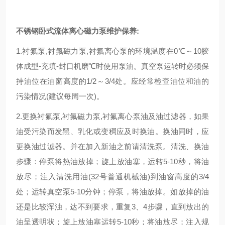
不锈钢卧式流体离心磁力泵
维护保养:
1.衬氟泵,衬氟磁力泵,衬氟离心泵的环境温度在0℃～10胶
体成型-充填-封口机磨℃时使用泵油。真空泵运转时必须保
持油位在油窗高度的1/2～3/4处。应经常检查油位和油的
污染情况(建议每周一次)。
2.更换衬氟泵,衬氟磁力泵,衬氟离心泵油及油过滤器，如果
油受污染而发黑、乳化或变稠应及时换油。换油同时，应
更换油过滤器。并在加入新油之前请清洗泵。清洗、换油
步骤：停泵将热油放掉；旋上放油塞，运转5-10秒，将油
放尽；注入清洗用油(32号普通机械油)到油窗高度的3/4
处；运转真空泵5-10分钟；停泵，将油放掉。如放掉的油
还是比较浑浊，达不到要求，重复3、4步骤，直到放出的
油呈透明状；旋上放油塞运转5-10秒；将油放尽；注入规