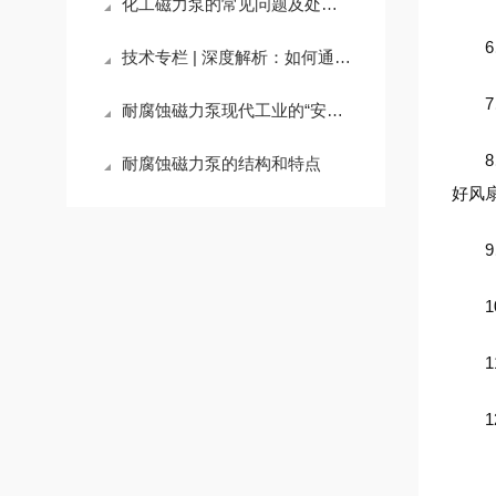
化工磁力泵的常见问题及处理方式
6、
技术专栏 | 深度解析：如何通过磁力泵实现化工流程的“零泄漏”与高可靠性运行
7、
耐腐蚀磁力泵现代工业的“安全卫士”
8、
耐腐蚀磁力泵的结构和特点
好风
9、
10
11
12