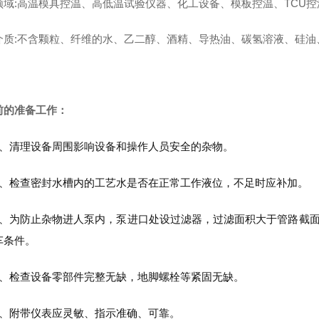
领域:高温模具控温、高低温试验仪器、化工设备、模板控温、TCU
介质:不含颗粒、纤维的水、乙二醇、酒精、导热油、碳氢溶液、硅油
前的准备工作：
清理设备周围影响设备和操作人员安全的杂物。
检查密封水槽内的工艺水是否在正常工作液位，不足时应补加。
为防止杂物进人泵内，泵进口处设过滤器，过滤面积大于管路截面积
车条件。
检查设备零部件完整无缺，地脚螺栓等紧固无缺。
附带仪表应灵敏、指示准确、可靠。