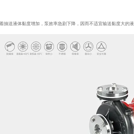
随着抽送液体黏度增加，泵效率急剧下降，因而不适宜输送黏度大的