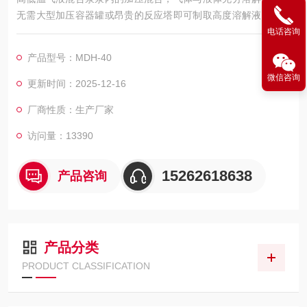
无需大型加压容器罐或昂贵的反应塔即可制取高度溶解液。应用
于贵重液体，冷媒或高温液体，低粘度液体，腐蚀性液体及苛刻
电话咨询
运行和含有气体的液体循环，及 350℃以内高温导热油，循环 18
产品型号：MDH-40
0℃以内热水、低温-100℃以内防冻液等介质。可根据客户需
微信咨询
求，定制变频、防爆、特殊电源等电机。
更新时间：2025-12-16
厂商性质：生产厂家
访问量：13390
15262618638
产品咨询
产品分类
PRODUCT CLASSIFICATION