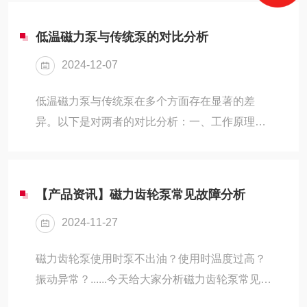
分析：一、工作原理微型磁力齿轮泵是一种以磁
锈钢、高纯碳素等材料...
力传动方式工作的泵，其工作原理主要包括磁力
低温磁力泵与传统泵的对比分析
传动、齿轮传动和液体流动。通过磁力传动，驱
2024-12-07
动磁体产生磁场，受动磁体在磁场的作用下被牵
引运动，从而带动齿轮旋转。齿轮的旋转则通过
低温磁力泵与传统泵在多个方面存在显著的差
齿面间的啮合传递动力到被动齿轮上，进而实现
异。以下是对两者的对比分析：一、工作原理低
液体的吸取和排放。二、性能优势无泄漏设计：
温磁力泵以磁场力驱动，通过磁力耦合传递扭
微型磁力齿轮泵采用磁力联轴器，取消了易泄漏
矩，实现无接触传动。磁力耦合器由外磁转子和
的动密封，可以提供...
内磁转子组成，外磁转子通过电机驱动旋转，产
【产品资讯】磁力齿轮泵常见故障分析
生磁场，内磁转子在磁场作用下同步旋转，带动
2024-11-27
叶轮旋转，从而实现介质的输送。传统泵传统泵
通常通过机械密封或填料密封来防止介质泄漏。
磁力齿轮泵使用时泵不出油？使用时温度过高？
机械密封由动环、静环、弹簧、密封端盖等组
振动异常？......今天给大家分析磁力齿轮泵常见的
成，通过动环和静环的相对运动，形成密封间
故障~泵不出油或流量不足1、旋转方向错误：磁
隙，防止介质泄漏。填料密封则是通过填充物(如