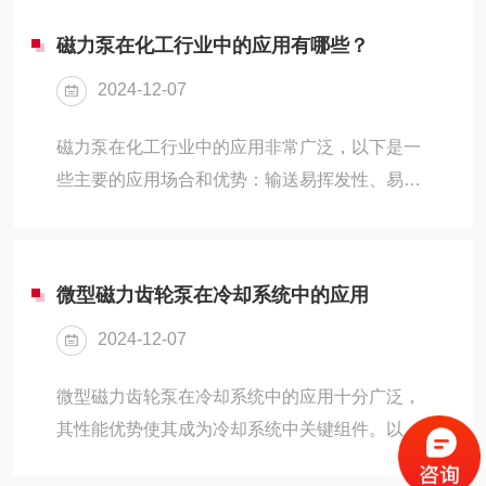
形；在低温环境...
业应用提供了*的支持。耐高温气液混合泵的主要
磁力泵在化工行业中的应用有哪些？
作用在于其出色的耐高温性能和气液混合能力。
2024-12-07
在石油化工、冶金、电力等行业中，常常需要处
理高温、高压的液体介质，如沥青、硫酸、高温
磁力泵在化工行业中的应用非常广泛，以下是一
氧化铝浆料等。这些介质不仅温度高，而且往往
些主要的应用场合和优势：输送易挥发性、易
具有强烈的腐蚀性，对泵的要求较高。它凭借其
燃、易爆和有毒、有害液体的场合：磁力泵由于
特殊的材质设计和制造工艺，能够在这些恶劣环
不需要机械密封，是无泄漏、无泄露的，能很好
境下保持长时间稳定...
地确保工人生命安全和生产环境的安全。这一点
微型磁力齿轮泵在冷却系统中的应用
在化工行业中尤为重要，因为涉及到的液体往往
2024-12-07
具有危险性。输送高温和低温液体的场合：磁力
泵依靠磁力传动，没有传统泵的机械密封，不受
微型磁力齿轮泵在冷却系统中的应用十分广泛，
温度的限制，可以适应高温和低温的工作环境。
其性能优势使其成为冷却系统中关键组件。以下
输送腐蚀性液体的场合：在化工行业中涉及到大
是关于微型磁力齿轮泵在冷却系统中应用的具体
量的酸碱液体和腐蚀气体，磁力泵体材料多为不