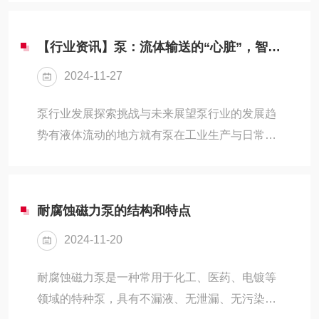
力齿轮泵分左右旋转，若旋转方向错误，会导致
石墨、石棉等)在轴与填料...
内齿轮啮合产生的压力方向错误，无法形成有效
【行业资讯】泵：流体输送的“心脏”，智能化发展的未来
吸油。检查并调整泵的旋转方向。2、进油端滤
2024-11-27
油器堵塞：滤油器堵塞会阻碍油液进入泵体，导
致吸油困难或无法吸油。清洗或更换滤油器。
泵行业发展探索挑战与未来展望泵行业的发展趋
3、进口管路漏气：漏气会导致泵内压力下降，
势有液体流动的地方就有泵在工业生产与日常生
无法形成有效吸油。检查并密封进口管路漏气
活中，液体的流动无处不在，而驱动这些液体流
点。4、电机未达到额定速度或反转：电机转速
动的核心设备就是泵。泵，作为将原动机的机械
不足或方向...
能转换成液体能量的机械，不仅是应用广泛的通
耐腐蚀磁力泵的结构和特点
用机械，更是国民经济少不了的基础性行业。
2024-11-20
ONE泵：概述泵，通过其内部的叶轮旋转，产生
离心力或升力，将输入的机械能转化为液体的压
耐腐蚀磁力泵是一种常用于化工、医药、电镀等
力能，从而实现液体的输送或提升。泵按结构可
领域的特种泵，具有不漏液、无泄漏、无污染等
分为：离心泵、轴流泵、混流泵、齿轮泵、螺杆